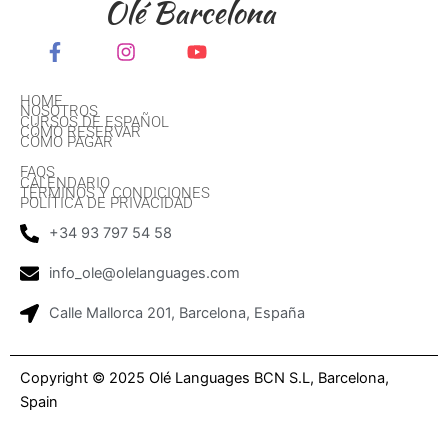
Olé Barcelona
HOME
NOSOTROS
CURSOS DE ESPAÑOL
CÓMO RESERVAR
CÓMO PAGAR
FAQS
CALENDARIO
TÉRMINOS Y CONDICIONES
POLÍTICA DE PRIVACIDAD
+34 93 797 54 58
info_ole@olelanguages.com
Calle Mallorca 201, Barcelona, España
Copyright © 2025 Olé Languages BCN S.L, Barcelona,
Spain