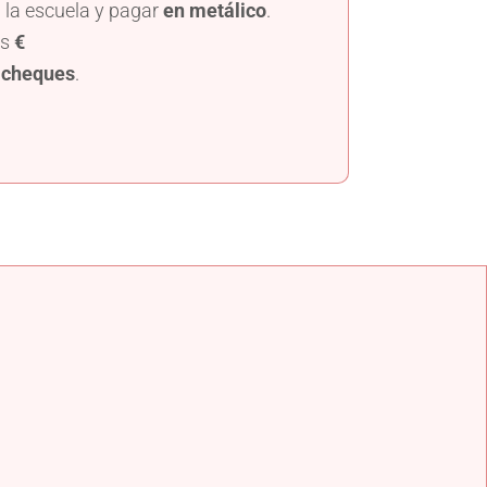
 la escuela y pagar
en metálico
.
os
€
s
cheques
.