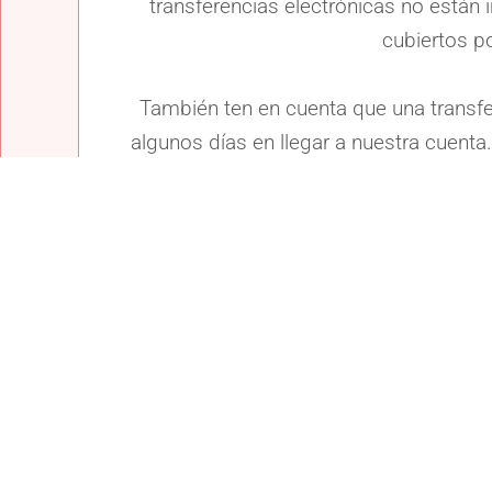
transferencias electrónicas no están 
cubiertos po
También ten en cuenta que una transfe
algunos días en llegar a nuestra cuenta
como veamos que tu pago haya lleg
CONFIRMACI
Si realizas una transferencia bancaria d
curso, te rogamos que nos envíes un 
a
info_ole@olelanguages.com
para que
po