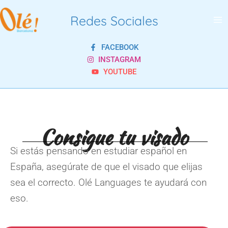
Ir
Ma
Redes Sociales
al
Me
contenido
FACEBOOK
INSTAGRAM
YOUTUBE
Consigue tu visado
Si estás pensando en estudiar español en
España, asegúrate de que el visado que elijas
sea el correcto. Olé Languages te ayudará con
eso.